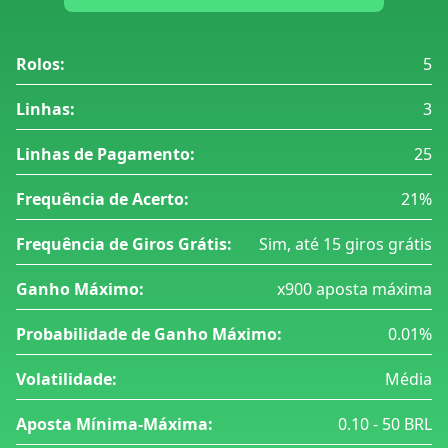
Rolos:
5
Linhas:
3
Linhas de Pagamento:
25
Frequência de Acerto:
21%
Frequência de Giros Grátis:
Sim, até 15 giros grátis
Ganho Máximo:
x900 aposta máxima
Probabilidade de Ganho Máximo:
0.01%
Volatilidade:
Média
Aposta Mínima-Máxima:
0.10 - 50 BRL