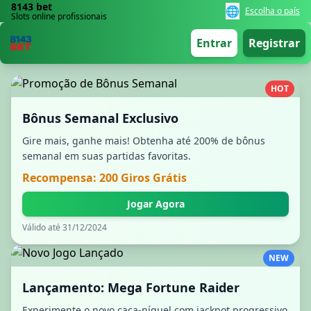
8143 bet
🌐
Escolha o país
Slots online profissionais
Entrar
Registrar
HOT
Bônus Semanal Exclusivo
Gire mais, ganhe mais! Obtenha até 200% de bônus
semanal em suas partidas favoritas.
Recompensa: 200 Giros Grátis
Jogar Agora
Válido até 31/12/2024
NEW
Lançamento: Mega Fortune Raider
Experimente o novo caça-níquel com jackpot progressivo