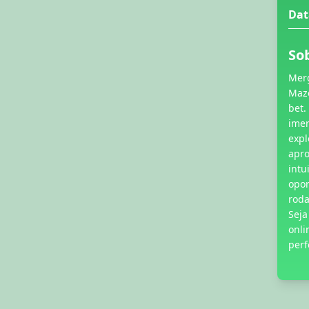
Dat
So
Merg
Maze
bet.
imer
expl
apro
intu
opor
roda
Seja
onli
perf