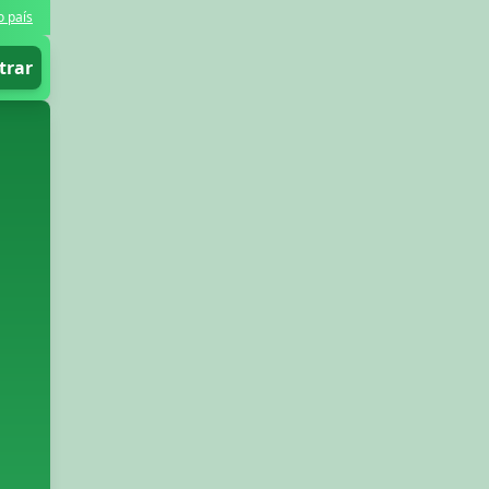
o país
trar