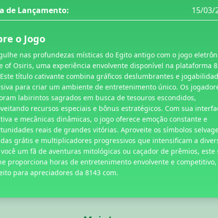
a de Lançamento:
15/03/
bre o Jogo
ulhe nas profundezas místicas do Egito antigo com o jogo eletrôn
 of Osiris, uma experiência envolvente disponível na plataforma 
 Este título cativante combina gráficos deslumbrantes e jogabilida
siva para criar um ambiente de entretenimento único. Os jogador
oram labirintos sagrados em busca de tesouros escondidos,
veitando recursos especiais e bônus estratégicos. Com sua interfa
itiva e mecânicas dinâmicas, o jogo oferece emoção constante e
tunidades reais de grandes vitórias. Aproveite os símbolos selvag
das grátis e multiplicadores progressivos que intensificam a diver
 você um fã de aventuras mitológicas ou caçador de prêmios, este 
ne proporciona horas de entretenimento envolvente e competitivo,
eito para apreciadores da 8143 com.